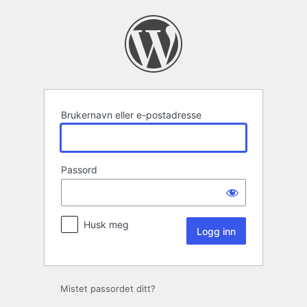
Logg
inn
Brukernavn eller e-postadresse
Passord
Husk meg
Mistet passordet ditt?