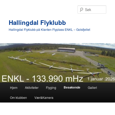
Gå
direkte
Søk
til
hovedinnholdet
Hallingdal Flyklubb
Hallingdal Flyklubb på Klanten Flyplass ENKL – Golsfjellet
Hovedmeny
Besøkende
Hjem
Aktiviteter
Flyging
Galleri
Om klubben
Vær&Kamera