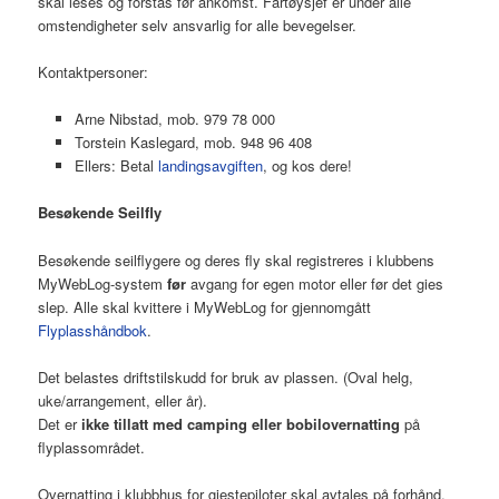
skal leses og forstås før ankomst. Fartøysjef er under alle
omstendigheter selv ansvarlig for alle bevegelser.
Kontaktpersoner:
Arne Nibstad, mob. 979 78 000
Torstein Kaslegard, mob. 948 96 408
Ellers: Betal
landingsavgiften
, og kos dere!
Besøkende Seilfly
Besøkende seilflygere og deres fly skal registreres i klubbens
MyWebLog-system
før
avgang for egen motor eller før det gies
slep. Alle skal kvittere i MyWebLog for gjennomgått
Flyplasshåndbok
.
Det belastes driftstilskudd for bruk av plassen. (Oval helg,
uke/arrangement, eller år).
Det er
ikke tillatt med camping eller bobilovernatting
på
flyplassområdet.
Overnatting i klubbhus for gjestepiloter skal avtales på forhånd.