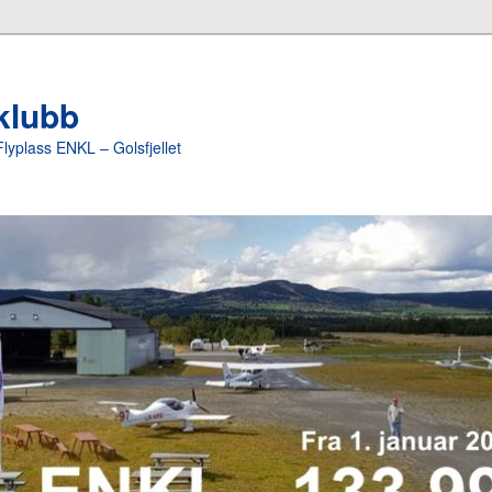
yklubb
Flyplass ENKL – Golsfjellet