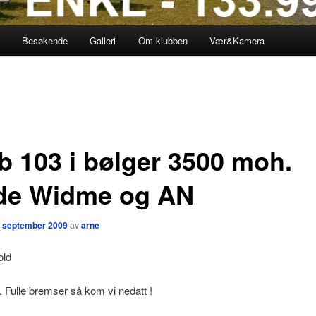
Besøkende
Galleri
Om klubben
Vær&Kamera
b 103 i bølger 3500 moh.
de Widme og AN
. september 2009
av
arne
old
 . Fulle bremser så kom vi nedatt !