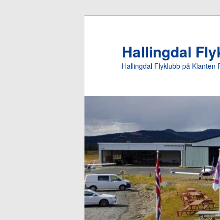
Gå
direkte
til
Hallingdal Fl
hovedinnholdet
Hallingdal Flyklubb på Klanten 