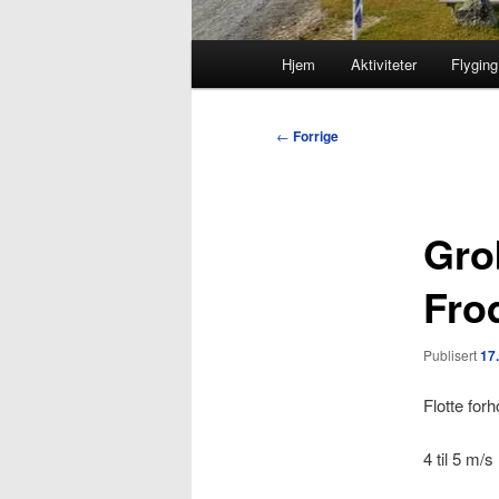
Hovedmeny
Hjem
Aktiviteter
Flyging
Innleggsnavigasjon
←
Forrige
Gro
Fro
Publisert
17
Flotte forh
4 til 5 m/s