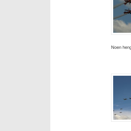
Noen henge
s