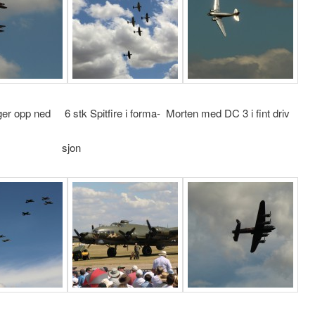
r opp ned 6 stk Spitfire i forma- Morten med DC 3 i fint driv
jon