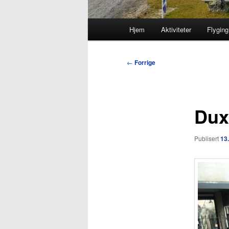
Hovedmeny
Hjem
Aktiviteter
Flyging
Innleggsnavigasjon
←
Forrige
Dux
Publisert
13.