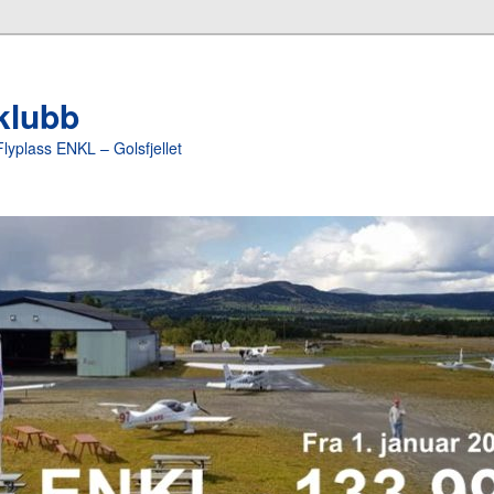
yklubb
Flyplass ENKL – Golsfjellet