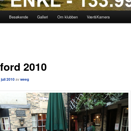
Besøkende
Galleri
Om klubben
Vær&Kamera
ford 2010
 juli 2010
av
weeg