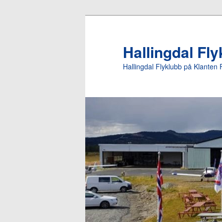
Gå
direkte
til
Hallingdal Fl
hovedinnholdet
Hallingdal Flyklubb på Klanten 