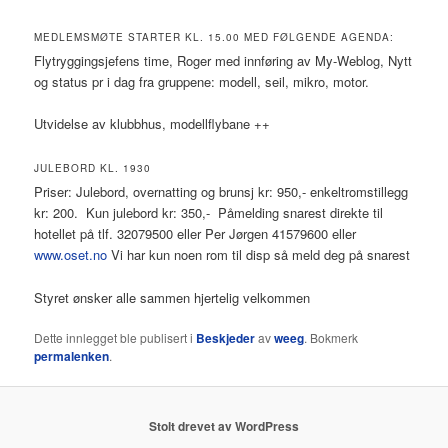
MEDLEMSMØTE STARTER KL. 15.00 MED FØLGENDE AGENDA:
Flytryggingsjefens time, Roger med innføring av My-Weblog, Nytt
og status pr i dag fra gruppene: modell, seil, mikro, motor.
Utvidelse av klubbhus, modellflybane ++
JULEBORD KL. 1930
Priser: Julebord, overnatting og brunsj kr: 950,- enkeltromstillegg
kr: 200. Kun julebord kr: 350,- Påmelding snarest direkte til
hotellet på tlf. 32079500 eller Per Jørgen 41579600 eller
www.oset.no
Vi har kun noen rom til disp så meld deg på snarest
Styret ønsker alle sammen hjertelig velkommen
Dette innlegget ble publisert i
Beskjeder
av
weeg
. Bokmerk
permalenken
.
Stolt drevet av WordPress