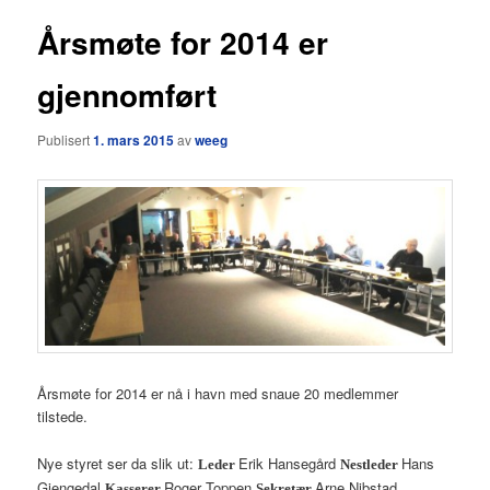
Årsmøte for 2014 er
gjennomført
Publisert
1. mars 2015
av
weeg
Årsmøte for 2014 er nå i havn med snaue 20 medlemmer
tilstede.
Nye styret ser da slik ut:
Erik Hansegård
Hans
Leder
Nestleder
Gjengedal
Roger Toppen
Arne Nibstad
Kasserer
Sekretær