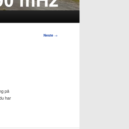
Neste
→
ing på
du har