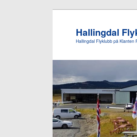
Gå
direkte
til
Hallingdal Fl
hovedinnholdet
Hallingdal Flyklubb på Klanten 