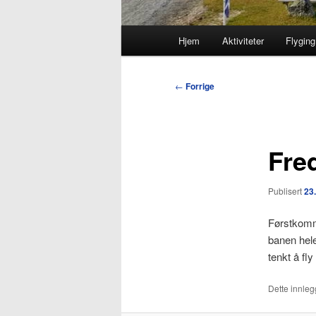
Hovedmeny
Hjem
Aktiviteter
Flyging
Innleggsnavigasjon
←
Forrige
Fre
Publisert
23
Førstkommen
banen hel
tenkt å fl
Dette innlegg