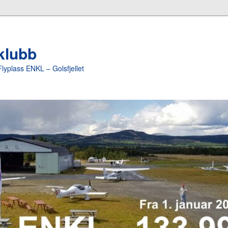
yklubb
Flyplass ENKL – Golsfjellet