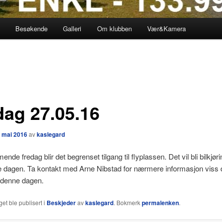
Besøkende
Galleri
Om klubben
Vær&Kamera
dag 27.05.16
. mai 2016
av
kaslegard
de fredag blir det begrenset tilgang til flyplassen. Det vil bli bilkjør
e dagen. Ta kontakt med Arne Nibstad for nærmere informasjon viss 
y denne dagen.
et ble publisert i
Beskjeder
av
kaslegard
. Bokmerk
permalenken
.