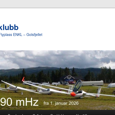
yklubb
Flyplass ENKL – Golsfjellet