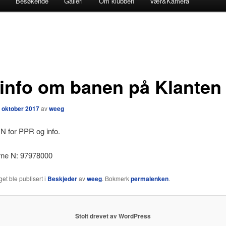
Besøkende
Galleri
Om klubben
Vær&Kamera
 info om banen på Klanten
. oktober 2017
av
weeg
N for PPR og info.
rne N: 97978000
et ble publisert i
Beskjeder
av
weeg
. Bokmerk
permalenken
.
Stolt drevet av WordPress