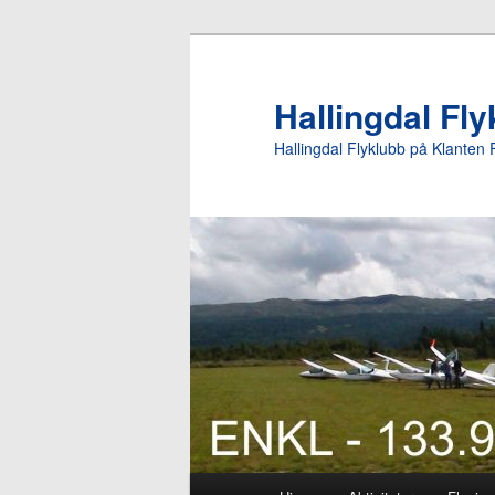
Gå
direkte
til
Hallingdal Fl
hovedinnholdet
Hallingdal Flyklubb på Klanten 
Hovedmeny