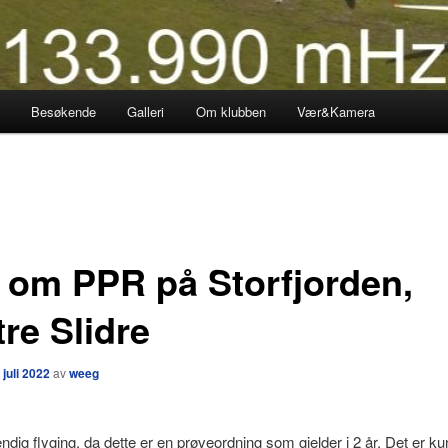
Besøkende
Galleri
Om klubben
Vær&Kamera
 om PPR på Storfjorden,
re Slidre
 juli 2022
av
weeg
dig flyging, da dette er en prøveordning som gjelder i 2 år. Det er ku