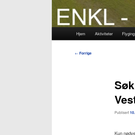
Hovedmeny
Hjem
Aktiviteter
Flyging
Innleggsnavigasjon
←
Forrige
Søk
Vest
Publisert
10.
Kun nødven