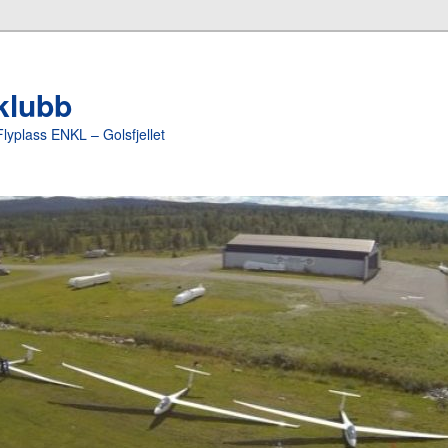
yklubb
Flyplass ENKL – Golsfjellet