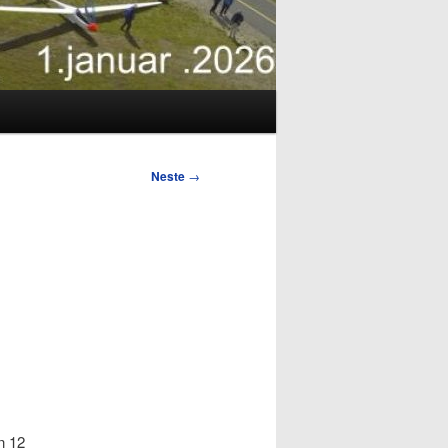
Neste
→
n 12