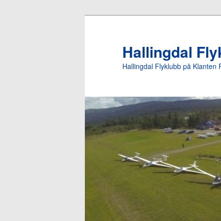
Gå
direkte
til
Hallingdal Fl
hovedinnholdet
Hallingdal Flyklubb på Klanten 