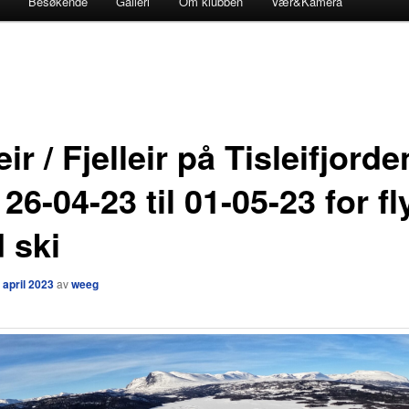
Besøkende
Galleri
Om klubben
Vær&Kamera
eir / Fjelleir på Tisleifjorde
26-04-23 til 01-05-23 for fl
 ski
 april 2023
av
weeg