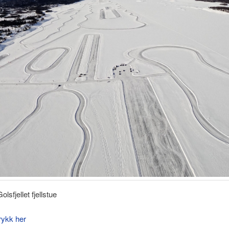
olsfjellet fjellstue
trykk her