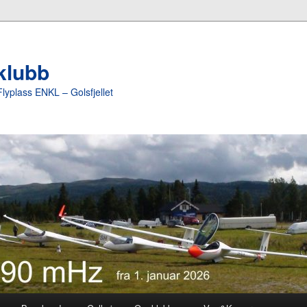
yklubb
Flyplass ENKL – Golsfjellet