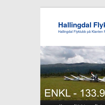
Gå
direkte
til
Hallingdal Fl
hovedinnholdet
Hallingdal Flyklubb på Klanten 
Hovedmeny