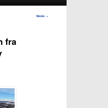
Neste
→
n fra
y