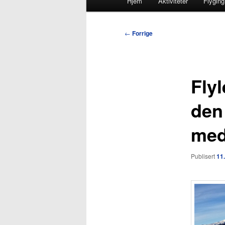
Hjem
Aktiviteter
Flyging
Innleggsnavigasjon
←
Forrige
Flyl
den 
med
Publisert
11.