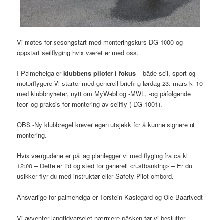
Vi møtes for sesongstart med monteringskurs DG 1000 og
oppstart seilflyging hvis været er med oss.
I Palmehelga er
klubbens piloter i fokus
– både seil, sport og
motorflygere Vi starter med generell briefing lørdag 23. mars kl 10
med klubbnyheter, nytt om MyWebLog -MWL, -og påfølgende
teori og praksis for montering av seilfly ( DG 1001).
OBS -Ny klubbregel krever egen utsjekk for å kunne signere ut
montering.
Hvis værgudene er på lag planlegger vi med flyging fra ca kl
12:00 – Dette er tid og sted for generell «rustbanking» – Er du
usikker flyr du med instruktør eller Safety-Pilot ombord.
Ansvarlige for palmehelga er Torstein Kaslegård og Ole Baartvedt
Vi avventer langtidvarselet nærmere påsken før vi beslutter