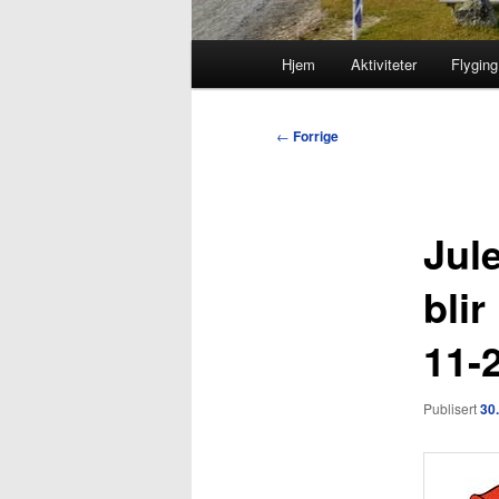
Hovedmeny
Hjem
Aktiviteter
Flyging
Innleggsnavigasjon
←
Forrige
Jul
blir
11-
Publisert
30