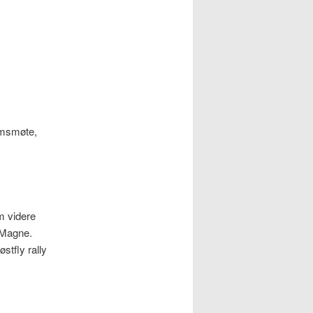
emsmøte,
m videre
V/Magne.
stfly rally