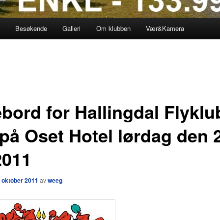
Besøkende
Galleri
Om klubben
Vær&Kamera
ebord for Hallingdal Flyklu
 på Oset Hotel lørdag den 
2011
. oktober 2011
av
weeg