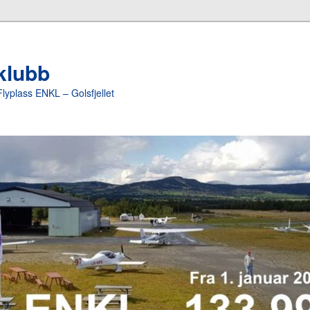
yklubb
Flyplass ENKL – Golsfjellet