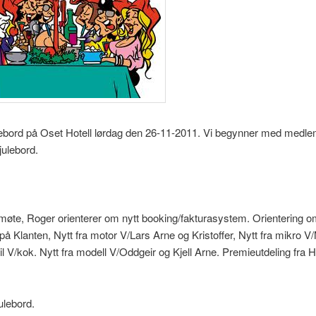
ulebord på Oset Hotell lørdag den 26-11-2011. Vi begynner med medl
 julebord.
te, Roger orienterer om nytt booking/fakturasystem. Orientering o
på Klanten, Nytt fra motor V/Lars Arne og Kristoffer, Nytt fra mikro 
eil V/kok. Nytt fra modell V/Oddgeir og Kjell Arne. Premieutdeling fra Hø
lebord.