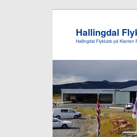
Gå
direkte
til
Hallingdal Fl
hovedinnholdet
Hallingdal Flyklubb på Klanten 