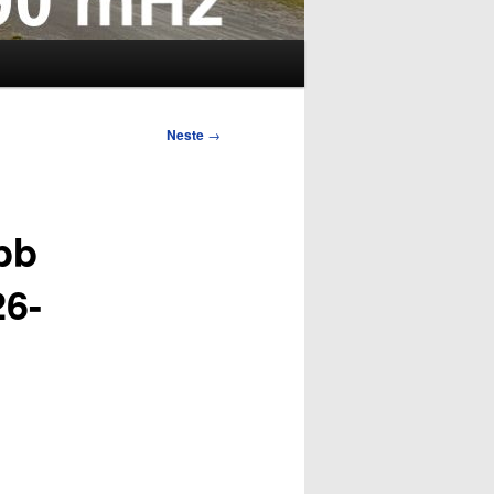
Neste
→
bb
26-