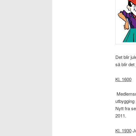
Det blir j
så blir det
Kl. 1600
Medlemsmø
utbygging 
Nytt fra s
2011.
Kl. 1930
Ju