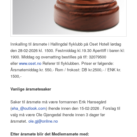
Innkalling til årsmøte i Hallingdal flyklubb på Oset Hotell lørdag
den 28-02-2026 kl. 1500. Festmiddag kl.19.30 Aperitiff i baren kl:
1900. Middag og overnatting bestilles på tlf: 32079500
eller
www.oset.no
Referer til flyklubben. Priser er følgende:
Årsmøtemiddag kr. 550,- Rom / frokost: DB kr.2500,- / ENK kr.
1500,-
Vanlige årsmøtesaker
Saker til årsmøte må være formannen Erik Hansegård
(
eha_@outlook.com
) ihende innen den 15-02-2026 . Forslag til
valg må være Ole Gjengedal ihende innen 3 dager før
årsmøtet.
ole.gj@online.no
Etter årsmøte blir det
Medlemsmøte
med: