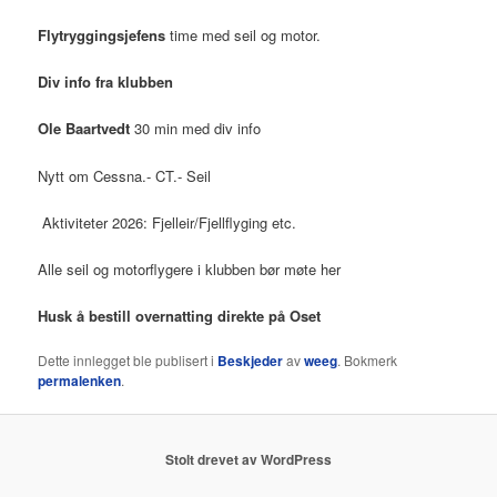
Flytryggingsjefens
time med seil og motor.
Div info fra klubben
Ole Baartvedt
30 min med div info
Nytt om Cessna.- CT.- Seil
Aktiviteter 2026: Fjelleir/Fjellflyging etc.
Alle seil og motorflygere i klubben bør møte her
Husk å bestill overnatting direkte på Oset
Dette innlegget ble publisert i
Beskjeder
av
weeg
. Bokmerk
permalenken
.
Stolt drevet av WordPress