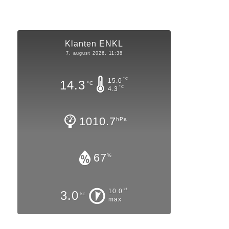
Klanten ENKL
7. august 2026, 11:38
°C
15.0
14.3
°C
°C
4.3
1010.7
hPa
67
%
kt
10.0
3.0
kt
max