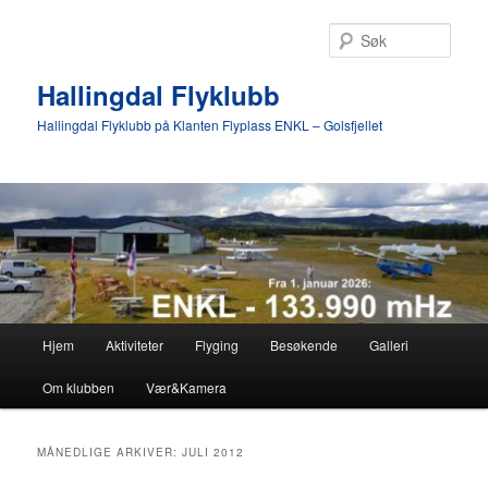
Gå
Gå
direkte
direkte
Søk
til
til
hovedinnholdet
sekundærinnholdet
Hallingdal Flyklubb
Hallingdal Flyklubb på Klanten Flyplass ENKL – Golsfjellet
Hovedmeny
Hjem
Aktiviteter
Flyging
Besøkende
Galleri
Om klubben
Vær&Kamera
MÅNEDLIGE ARKIVER:
JULI 2012