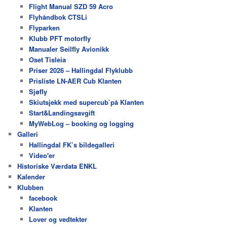
Flight Manual SZD 59 Acro
Flyhåndbok CTSLi
Flyparken
Klubb PFT motorfly
Manualer Seilfly Avionikk
Oset Tisleia
Priser 2026 – Hallingdal Flyklubb
Prisliste LN-AER Cub Klanten
Sjøfly
Skiutsjekk med supercub`på Klanten
Start&Landingsavgift
MyWebLog – booking og logging
Galleri
Hallingdal FK’s bildegalleri
Video'er
Historiske Værdata ENKL
Kalender
Klubben
facebook
Klanten
Lover og vedtekter