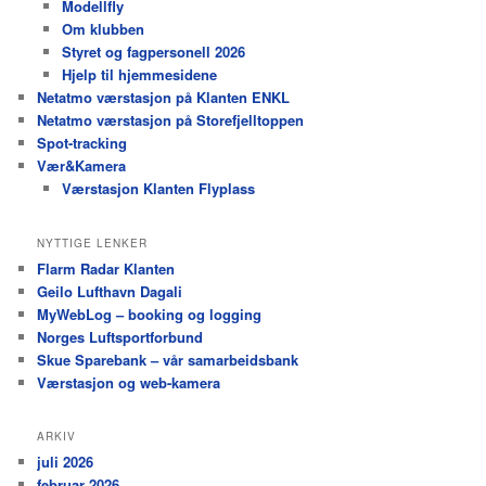
Modellfly
Om klubben
Styret og fagpersonell 2026
Hjelp til hjemmesidene
Netatmo værstasjon på Klanten ENKL
Netatmo værstasjon på Storefjelltoppen
Spot-tracking
Vær&Kamera
Værstasjon Klanten Flyplass
NYTTIGE LENKER
Flarm Radar Klanten
Geilo Lufthavn Dagali
MyWebLog – booking og logging
Norges Luftsportforbund
Skue Sparebank – vår samarbeidsbank
Værstasjon og web-kamera
ARKIV
juli 2026
februar 2026