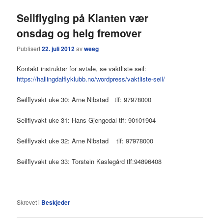
Seilflyging på Klanten vær
onsdag og helg fremover
Publisert
22. juli 2012
av
weeg
Kontakt instruktør for avtale, se vaktliste seil:
https://hallingdalflyklubb.no/wordpress/vaktliste-seil/
Seilflyvakt uke 30: Arne Nibstad tlf: 97978000
Seilflyvakt uke 31: Hans Gjengedal tlf: 90101904
Seilflyvakt uke 32: Arne Nibstad tlf: 97978000
Seilflyvakt uke 33: Torstein Kaslegård tlf:94896408
Skrevet i
Beskjeder