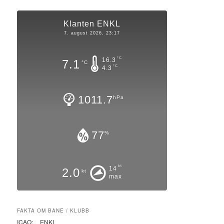
Klanten ENKL
7. august 2026, 23:17
°C
16.3
7.1
°C
°C
4.3
1011.7
hPa
77
%
kt
14
2.0
kt
max
FAKTA OM BANE / KLUBB
ICAO:
ENKL