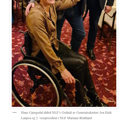
Hans Gjengedal tildelt NLF’s Gullnål av Generalsekretær Jon Eirik
Laupsa og 2. visepresident i NLF Mariann Brattland.