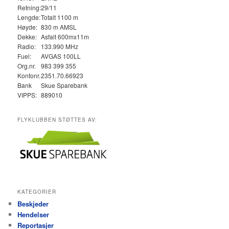
Retning:
29/11
Lengde:
Totalt 1100 m
Høyde:
830 m AMSL
Dekke:
Asfalt 600mx11m
Radio:
133.990 MHz
Fuel:
AVGAS 100LL
Org.nr.
983 399 355
Kontonr.
2351.70.66923
Bank
Skue Sparebank
VIPPS:
889010
FLYKLUBBEN STØTTES AV:
KATEGORIER
Beskjeder
Hendelser
Reportasjer