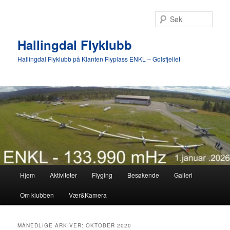
Gå
Gå
direkte
direkte
Søk
til
til
hovedinnholdet
sekundærinnholdet
Hallingdal Flyklubb
Hallingdal Flyklubb på Klanten Flyplass ENKL – Golsfjellet
Hovedmeny
Hjem
Aktiviteter
Flyging
Besøkende
Galleri
Om klubben
Vær&Kamera
MÅNEDLIGE ARKIVER:
OKTOBER 2020