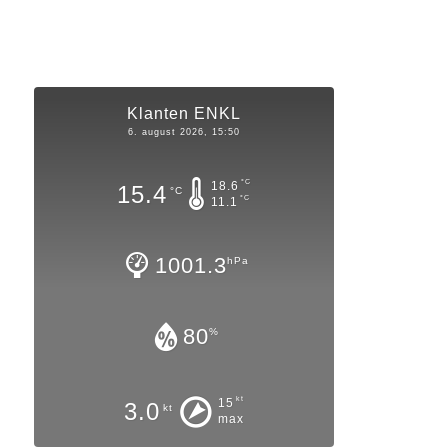
Klanten ENKL
6. august 2026, 15:50
°C
18.6
15.4
°C
°C
11.1
1001.3
hPa
80
%
kt
15
3.0
kt
max