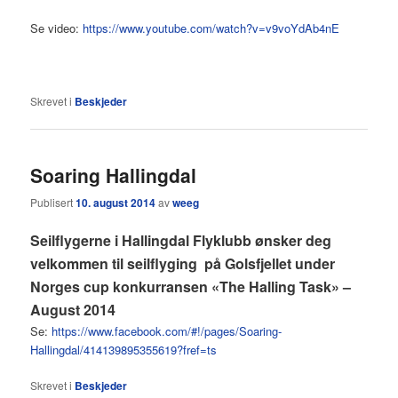
Se video:
https://www.youtube.com/watch?v=v9voYdAb4nE
Skrevet i
Beskjeder
Soaring Hallingdal
Publisert
10. august 2014
av
weeg
Seilflygerne i Hallingdal Flyklubb ønsker deg
velkommen til seilflyging på Golsfjellet under
Norges cup konkurransen «The Halling Task» –
August 2014
Se:
https://www.facebook.com/#!/pages/Soaring-
Hallingdal/414139895355619?fref=ts
Skrevet i
Beskjeder