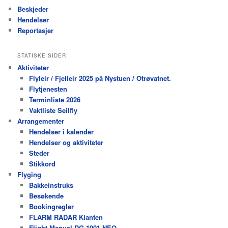
Beskjeder
Hendelser
Reportasjer
STATISKE SIDER
Aktiviteter
Flyleir / Fjelleir 2025 på Nystuen / Otrøvatnet.
Flytjenesten
Terminliste 2026
Vaktliste Seilfly
Arrangementer
Hendelser i kalender
Hendelser og aktiviteter
Steder
Stikkord
Flyging
Bakkeinstruks
Besøkende
Bookingregler
FLARM RADAR Klanten
Flight Manual DG 1001 NEO