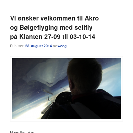
Vi ønsker velkommen til Akro
og Bølgeflyging med seilfly
på Klanten 27-09 til 03-10-14
Publisert
28. august 2014
av
weeg
Hans flyr akro