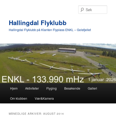
Gå
Gå
direkte
direkte
Søk
til
til
hovedinnholdet
sekundærinnholdet
Hallingdal Flyklubb
Hallingdal Flyklubb på Klanten Flyplass ENKL – Golsfjellet
Hovedmeny
Hjem
Aktiviteter
Flyging
Besøkende
Galleri
Om klubben
Vær&Kamera
MÅNEDLIGE ARKIVER:
AUGUST 2014