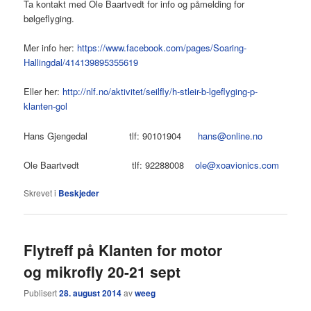
Ta kontakt med Ole Baartvedt for info og påmelding for
bølgeflyging.
Mer info her:
https://www.facebook.com/pages/Soaring-
Hallingdal/414139895355619
Eller her:
http://nlf.no/aktivitet/seilfly/h-stleir-b-lgeflyging-p-
klanten-gol
Hans Gjengedal tlf: 90101904
hans@online.no
Ole Baartvedt tlf: 92288008
ole@xoavionics.com
Skrevet i
Beskjeder
Flytreff på Klanten for motor
og mikrofly 20-21 sept
Publisert
28. august 2014
av
weeg