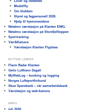
Lover og vedtekter
Modellfly
Om klubben
Styret og fagpersonell 2026
Hjelp til hjemmesidene
Netatmo værstasjon på Klanten ENKL
Netatmo værstasjon på Storefjelltoppen
Spot-tracking
Vær&Kamera
Værstasjon Klanten Flyplass
NYTTIGE LENKER
Flarm Radar Klanten
Geilo Lufthavn Dagali
MyWebLog – booking og logging
Norges Luftsportforbund
Skue Sparebank – vår samarbeidsbank
Værstasjon og web-kamera
ARKIV
juli 2026