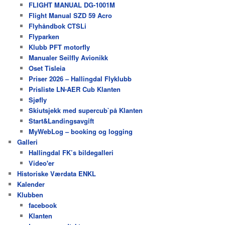
FLIGHT MANUAL DG-1001M
Flight Manual SZD 59 Acro
Flyhåndbok CTSLi
Flyparken
Klubb PFT motorfly
Manualer Seilfly Avionikk
Oset Tisleia
Priser 2026 – Hallingdal Flyklubb
Prisliste LN-AER Cub Klanten
Sjøfly
Skiutsjekk med supercub`på Klanten
Start&Landingsavgift
MyWebLog – booking og logging
Galleri
Hallingdal FK’s bildegalleri
Video'er
Historiske Værdata ENKL
Kalender
Klubben
facebook
Klanten