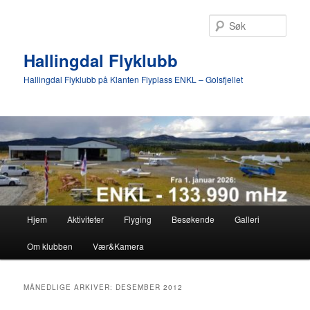
Gå
Gå
direkte
direkte
Søk
til
til
hovedinnholdet
sekundærinnholdet
Hallingdal Flyklubb
Hallingdal Flyklubb på Klanten Flyplass ENKL – Golsfjellet
Hovedmeny
Hjem
Aktiviteter
Flyging
Besøkende
Galleri
Om klubben
Vær&Kamera
MÅNEDLIGE ARKIVER:
DESEMBER 2012