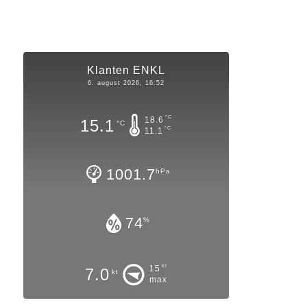
Klanten ENKL
6. august 2026, 16:52
°C
18.6
15.1
°C
°C
11.1
1001.7
hPa
74
%
kt
15
7.0
kt
max