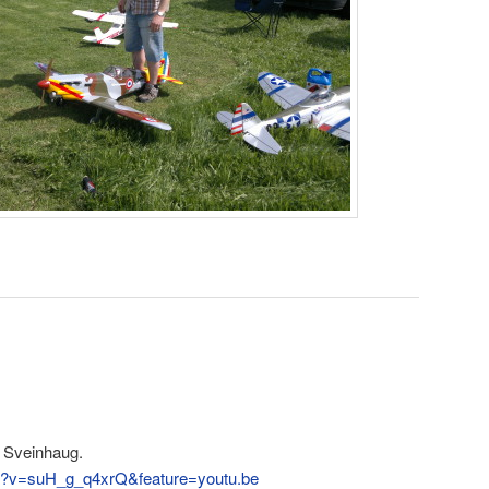
f Sveinhaug.
h?v=suH_g_q4xrQ&feature=youtu.be