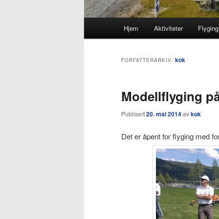
Hovedmeny
Hjem
Aktiviteter
Flyging
kok
FORFATTERARKIV:
Modellflyging på
Publisert
20. mai 2014
av
kok
Det er åpent for flyging med 