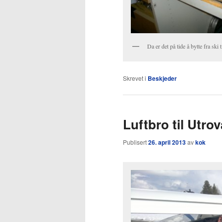
Da er det på tide å bytte fra ski ti
Skrevet i
Beskjeder
Luftbro til Utro
Publisert
26. april 2013
av
kok