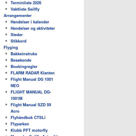
Terminliste 2026
Vaktliste Seilfly
Arrangementer
Hendelser i kalender
Hendelser og aktiviteter
Steder
Stikkord
Flyging
Bakkeinstruks
Besøkende
Bookingregler
FLARM RADAR Klanten
Flight Manual DG 1001
NEO
FLIGHT MANUAL DG-
1001M
Flight Manual SZD 59
Acro
Flyhåndbok CTSLi
Flyparken
Klubb PFT motorfly