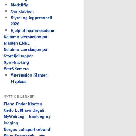
Modellfly
Om klubben
Styret og fagpersonell
2026
Hjelp til hjemmesidene
Netatmo værstasjon på
Klanten ENKL
Netatmo værstasjon på
Storefjelltoppen
Spot-tracking
Vær&Kamera
Værstasjon Klanten
Flyplass
NYTTIGE LENKER
Flarm Radar Klanten
Geilo Lufthavn Dagali
MyWebLog – booking og
logging
Norges Luftsportforbund
Skue Sparebank – vår