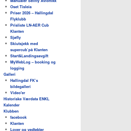
Manualer Seilfly Avionikk
Oset Tisleia
Priser 2026 – Hallingdal
Flyklubb
Prisliste LN-AER Cub
Klanten
Sjøfly
Skiutsjekk med
supercub`på Klanten
Start&Landingsavgift
MyWebLog – booking og
logging
Galleri
Hallingdal FK’s
bildegalleri
Video'er
Historiske Værdata ENKL
Kalender
Klubben
facebook
Klanten
Lover og vedtekter