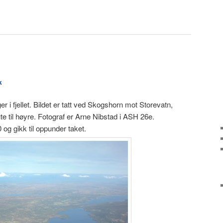
k
r i fjellet. Bildet er tatt ved Skogshorn mot Storevatn,
ute til høyre. Fotograf er Arne Nibstad i ASH 26e.
og gikk til oppunder taket.