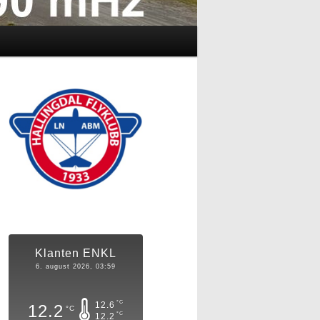
Klanten ENKL
6. august 2026, 03:59
°C
12.6
12.2
°C
°C
12.2