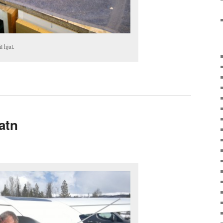
l hjul.
vatn