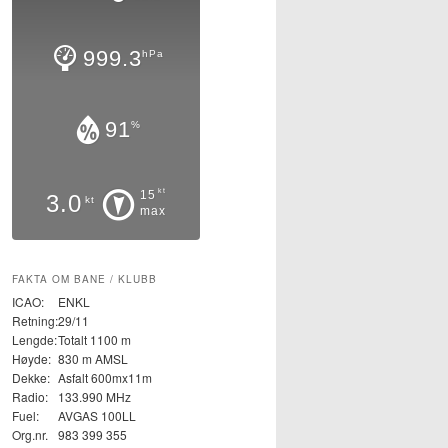
999.3
hPa
91
%
kt
15
3.0
kt
max
FAKTA OM BANE / KLUBB
ICAO:
ENKL
Retning:
29/11
Lengde:
Totalt 1100 m
Høyde:
830 m AMSL
Dekke:
Asfalt 600mx11m
Radio:
133.990 MHz
Fuel:
AVGAS 100LL
Org.nr.
983 399 355