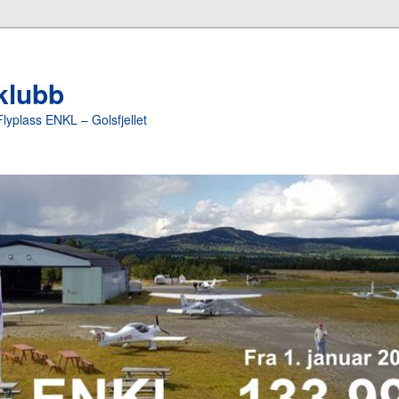
yklubb
Flyplass ENKL – Golsfjellet