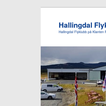
Gå
Gå
direkte
direkte
til
til
Hallingdal Fl
hovedinnholdet
sekundærinnholdet
Hallingdal Flyklubb på Klanten 